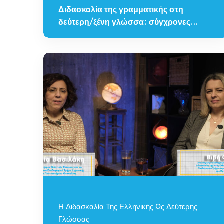
Διδασκαλία της γραμματικής στη
δεύτερη/ξένη γλώσσα: σύγχρονες
προσεγγίσεις και πρακτικές
Η Διδασκαλία Της Ελληνικής Ως Δεύτερης
Γλώσσας