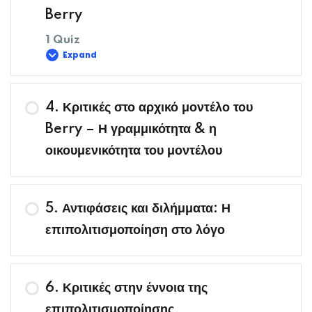
Berry
1 Quiz
Βασισμένοι/ες στις εμπειρίες σας από πολιτισμικά
Expand
πλαίσια, σκεφτείτε
Περιεχόμενο Μαθήματος
4. Κριτικές στο αρχικό μοντέλο του
Berry – Η γραμμικότητα & η
οικουμενικότητα του μοντέλου
Βασισμένοι/ες στις εμπειρίες σας από πολιτισμικά
πλαίσια, σκεφτείτε
5. Αντιφάσεις και διλήμματα: Η
επιπολιτισμοποίηση στο λόγο
6. Κριτικές στην έννοια της
επιπολιτισμοποίησης