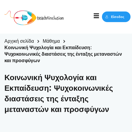
Sign in
Sign up
Είσοδος
Sign in
Δεν έχετε λογαριασμό;
Sign up
Αρχική σελίδα
Μάθημα
Κοινωνική Ψυχολογία και Εκπαίδευση:
Ψυχοκοινωνικές διαστάσεις της ένταξης μεταναστών
και προσφύγων
Κοινωνική Ψυχολογία και
Εκπαίδευση: Ψυχοκοινωνικές
διαστάσεις της ένταξης
Lost your password?
Remember me
μεταναστών και προσφύγων