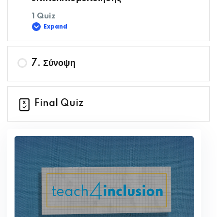
1 Quiz
Expand
Περιεχόμενο Μαθήματος
7. Σύνοψη
Σημεία αναστοχασμού
Final Quiz