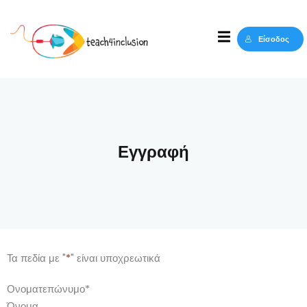
Sign in
Sign up
Είσοδος
Sign in
Δεν έχετε λογαριασμό;
Sign up
Εγγραφή
Lost your password?
Remember me
Τα πεδία με "
*
" είναι υποχρεωτικά
Ονοματεπώνυμο
*
Όνομα